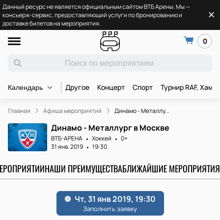
Данный ресурс не является официальным сайтом ВТБ Арены. Мы —
консьерж-сервис, предоставляющий услуги по бронированию и
доставке билетов на мероприятия.
0
Другое
Концерт
Спорт
Турнир RAF, Хамз
Календарь
Главная
Афиша мероприятий
Динамо - Металлу...
Динамо - Металлург в Москве
ВТБ-АРЕНА
Хоккей
0+
31 янв. 2019
19:30
МЕРОПРИЯТИИ
НАШИ ПРЕИМУЩЕСТВА
БЛИЖАЙШИЕ МЕРОПРИЯТИЯ