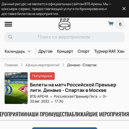
Данный ресурс не является официальным сайтом ВТБ Арены. Мы —
консьерж-сервис, предоставляющий услуги по бронированию и
доставке билетов на мероприятия.
0
Другое
Концерт
Спорт
Турнир RAF, Хамз
Календарь
Главная
Афиша мероприятий
Динамо - Спартак
Популярное
Билеты на матч Российской Премьер
лиги. Динамо - Спартак в Москве
ВТБ-АРЕНА
Российская Премьер Лига
0+
20 авг. 2022
17:30
МЕРОПРИЯТИИ
НАШИ ПРЕИМУЩЕСТВА
БЛИЖАЙШИЕ МЕРОПРИЯТИЯ