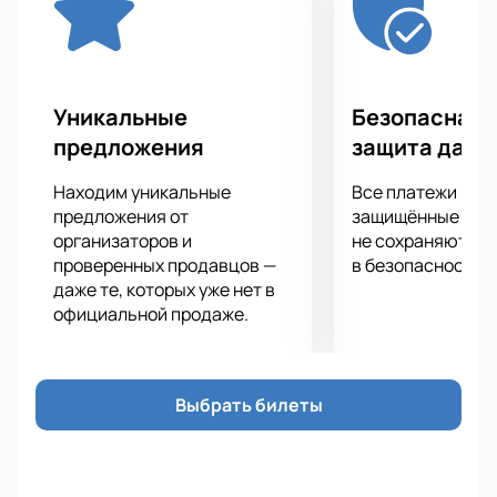
14-2
До 83,9 кг Мурад Абдулаев (Россия, Анапа),
17-4 vs. Вячеслав Василевский (Россия,
Нижний Новгород), 33-7
Уникальные
Безопасная 
До 61,2 кг Абдул-Рахман Дудаев (Россия,
предложения
защита данн
Грозный), 22-5 vs. Олег Борисов (Россия,
Кострома/Москва), 21-4
Находим уникальные
Все платежи про
До 56,7 кг Джосиел Силва (Бразилия), 12-2 vs.
предложения от
защищённые шлю
Азам Гафоров (Таджикистан), 11-0
организаторов и
не сохраняются 
До 61,2 кг Шамиль Шахбулатов (Россия,
проверенных продавцов —
в безопасности.
даже те, которых уже нет в
Грозный), 10-2 vs. Расул Мирзаев (Россия,
официальной продаже.
Москва), 18-1
До 65,8 кг Арман Оспанов (Казахстан), 9-2 vs.
Алексей Полпудников (Россия, Хабаровск),
27-5
Выбрать билеты
До 70,3 кг Денис Канаков (Россия, Барнаул),
11-1 vs. Баз Мухаммад Мубариз (Афганистан),
10-4