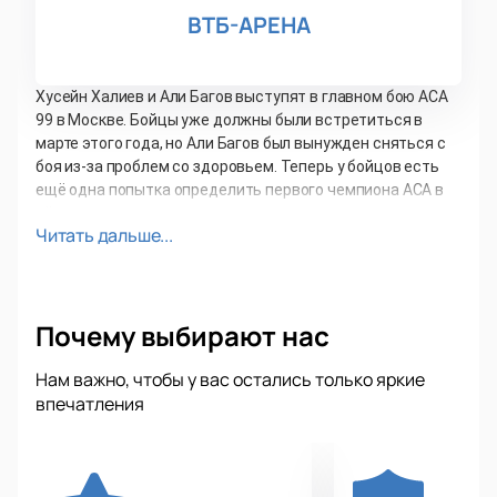
ВТБ-АРЕНА
Хусейн Халиев и Али Багов выступят в главном бою АСА
99 в Москве. Бойцы уже должны были встретиться в
марте этого года, но Али Багов был вынужден сняться с
боя из-за проблем со здоровьем. Теперь у бойцов есть
ещё одна попытка определить первого чемпиона АСА в
лёгком весе.
Читать дальше...
За спиной Али Багова 24 досрочные победы и
чемпионский титул АСВ в лёгком весе.
Хусейн Халиев одержал 19 побед в 20 боях. Он завоевал
чемпионский титул на WFCA 30, победив Шамиля
Почему выбирают нас
Завурова нокаутом во втором раунде.
Кард турнира:
Нам важно, чтобы у вас остались только яркие
До 70,3 кг - бой за пояс Али Багов (Россия,
впечатления
Нальчик), 27-10 vs. Хусейн Халиев (Россия,
Грозный), 19-1
До 83,9 кг Артем Фролов (Россия, Краснодар),
12-1 vs. Магомед Исмаилов (Россия, Москва),