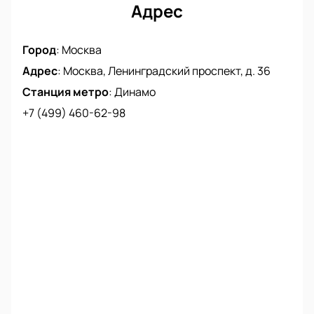
До 61,2 кг Клеверсон Силва (Бразилия), 12-3
Адрес
vs. Фатхидин Собиров (Таджикистан,
Душанбе), 14-3
Город
:
Москва
Адрес
:
Москва, Ленинградский проспект, д. 36
Станция метро
:
Динамо
+7 (499) 460-62-98