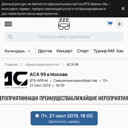
Данный ресурс не является официальным сайтом ВТБ Арены. Мы —
консьерж-сервис, предоставляющий услуги по бронированию и
доставке билетов на мероприятия.
0
Другое
Концерт
Спорт
Турнир RAF, Хамз
Календарь
Главная
Афиша мероприятий
ACA 99
ACA 99 в Москве
ВТБ-АРЕНА
Смешанные единоборства
12+
27 сент. 2019
18:00
МЕРОПРИЯТИИ
НАШИ ПРЕИМУЩЕСТВА
БЛИЖАЙШИЕ МЕРОПРИЯТИЯ