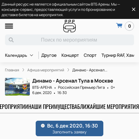
Данный ресурс не является официальным сайтом ВТБ Арены. Мы —
консьерж-сервис, предоставляющий услуги по бронированию и
доставке билетов на мероприятия.
0
Другое
Концерт
Спорт
Турнир RAF, Хамз
Календарь
Главная
Афиша мероприятий
Динамо - Арсенал...
Динамо - Арсенал Тула в Москве
ВТБ-АРЕНА
Российская Премьер Лига
0+
6 дек. 2020
16:30
МЕРОПРИЯТИИ
НАШИ ПРЕИМУЩЕСТВА
БЛИЖАЙШИЕ МЕРОПРИЯТИЯ