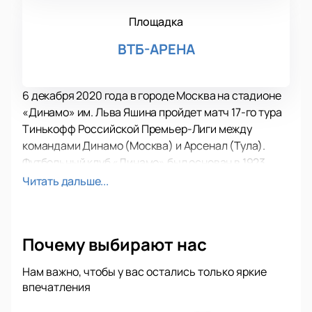
Площадка
ВТБ-АРЕНА
6 декабря 2020 года в городе Москва на стадионе
«Динамо» им. Льва Яшина пройдет матч 17-го тура
Тинькофф Российской Премьер-Лиги между
командами Динамо (Москва) и Арсенал (Тула).
Футбольный клуб «Динамо» был основан в 1923
году. Это один самых успешных российских клубов,
Читать дальше...
с точки зрения завоеванных спортивных титулов за
всю историю. Этот клуб участвовал во всех
чемпионатах высшего дивизиона СССР. Также
Почему выбирают нас
московское Динамо знаменито тем, что стало
первым клубом из Советского Союза, которому
Нам важно, чтобы у вас остались только яркие
удалось выйти в финал еврокубка. Это был матч
впечатления
против шотландского клуба «Рейнджерс» в матче