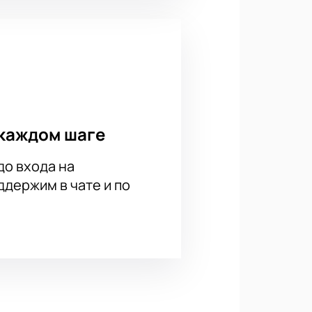
каждом шаге
до входа на
держим в чате и по