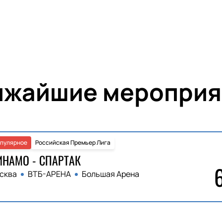
ижайшие мероприя
пулярное
Российская Премьер Лига
НАМО - СПАРТАК
сква
ВТБ-АРЕНА
Большая Арена