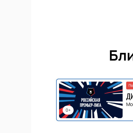
Бл
По
ДИ
Мо
0+