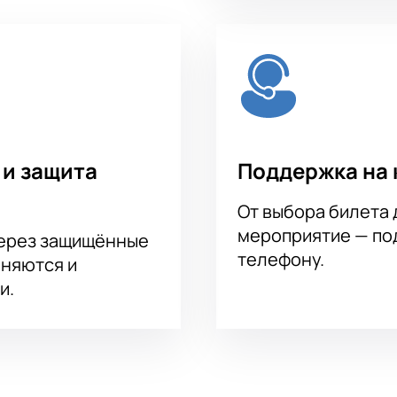
 и защита
Поддержка на 
От выбора билета 
мероприятие — под
через защищённые
телефону.
аняются и
и.