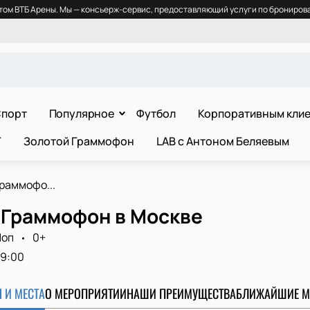
ом ВТБ Арены. Мы — консьерж-сервис, предоставляющий услуги по бронирова
порт
Популярное
Футбол
Корпоративным кли
Т
Золотой Граммофон
LAB с Антоном Беляевым
раммофо...
 Граммофон в Москве
Поп
0+
19:00
 И МЕСТА
О МЕРОПРИЯТИИ
НАШИ ПРЕИМУЩЕСТВА
БЛИЖАЙШИЕ М