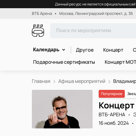
Данный ресурс не является официальным сайт
ВТБ Арена
Москва, Ленинградский проспект, д. 36
Другое
Концерт
С
Календарь
Подарочные сертификаты
Концерт МО
Главная
Афиша мероприятий
Владимир 
Популярное
Звез
Концерт
ВТБ-АРЕНА
Э
16 нояб. 2024