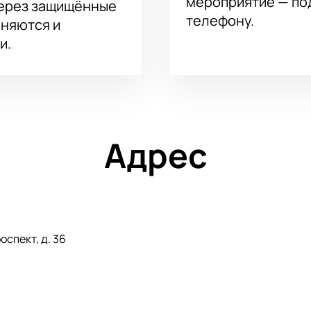
мероприятие — под
через защищённые
телефону.
аняются и
и.
Адрес
спект, д. 36