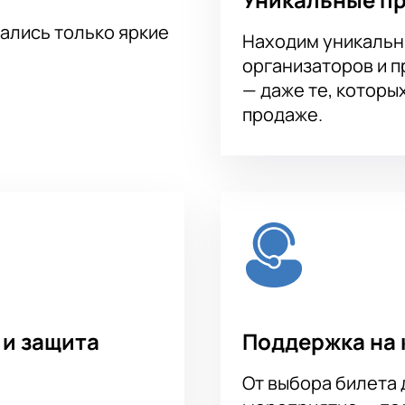
, и свободные места разлетаются с каждым часом. Успейте с
тались только яркие
Спустя пару минут электронные пригласительные станут ваш
Находим уникальн
организаторов и 
— даже те, которы
продаже.
 и защита
Поддержка на 
От выбора билета 