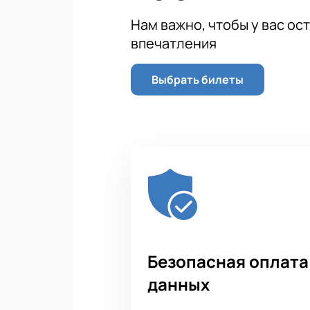
осталось не так уж много времени
Нам важно, чтобы у вас ос
места и свои контактные данные. 
впечатления
входе!
Выбрать билеты
Безопасная оплата
данных