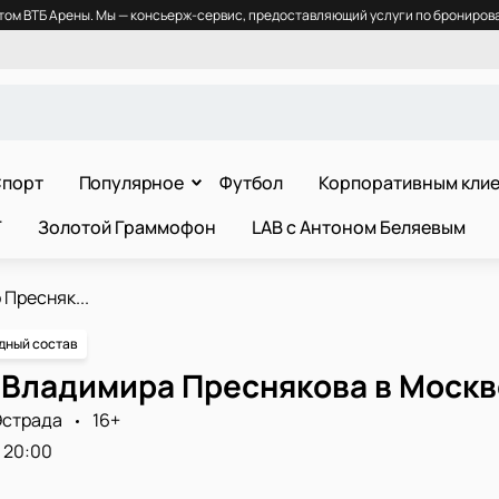
ом ВТБ Арены. Мы — консьерж-сервис, предоставляющий услуги по бронирова
порт
Популярное
Футбол
Корпоративным кли
Т
Золотой Граммофон
LAB с Антоном Беляевым
Пресняк...
дный состав
 Владимира Преснякова в Москв
страда
16+
20:00