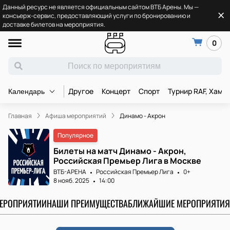
Данный ресурс не является официальным сайтом ВТБ Арены. Мы —
консьерж-сервис, предоставляющий услуги по бронированию и
доставке билетов на мероприятия.
0
Другое
Концерт
Спорт
Турнир RAF, Хамз
Календарь
Главная
Афиша мероприятий
Динамо - Акрон
Популярное
Билеты на матч Динамо - Акрон,
Российская Премьер Лига в Москве
ВТБ-АРЕНА
Российская Премьер Лига
0+
8 нояб. 2025
14:00
МЕРОПРИЯТИИ
НАШИ ПРЕИМУЩЕСТВА
БЛИЖАЙШИЕ МЕРОПРИЯТИЯ