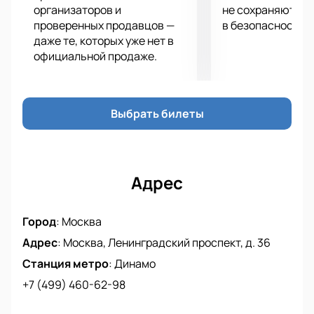
На стадионе «ВТБ Арена» пройдет футбольный
организаторов и
не сохраняются 
матч. Вместимость стадиона более 25 тысяч
проверенных продавцов —
в безопасности.
человек. Болельщики создадут особую атмосферу.
даже те, которых уже нет в
официальной продаже.
Фанаты смогут выбрать удобные места..
Билеты на матч Динамо — Акрон
Купите билеты на сайте.
Выберите места по схеме зала.
Выбрать билеты
Закажите билеты по телефону.
Менеджер подскажет детали покупки.
Узнайте цены на сайте.
Адрес
Город
:
Москва
Адрес
:
Москва, Ленинградский проспект, д. 36
Станция метро
:
Динамо
+7 (499) 460-62-98