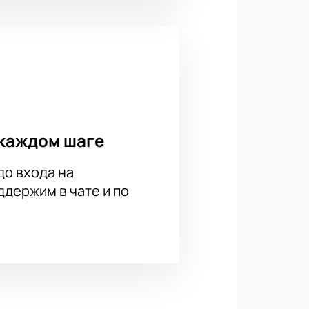
каждом шаге
до входа на
держим в чате и по