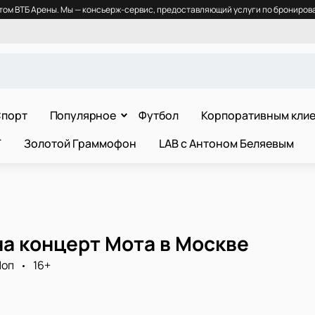
ом ВТБ Арены. Мы — консьерж-сервис, предоставляющий услуги по бронирова
порт
Популярное
Футбол
Корпоративным кли
Т
Золотой Граммофон
LAB с Антоном Беляевым
а концерт Мота в Москве
Поп
16+
0