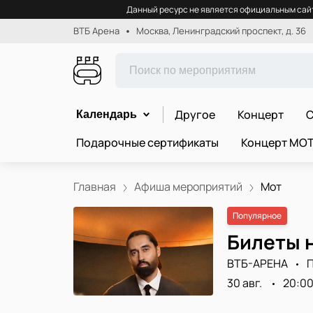
Данный ресурс не является официальным сайт
ВТБ Арена
Москва, Ленинградский проспект, д. 36
Другое
Концерт
С
Календарь
Подарочные сертификаты
Концерт МО
Главная
Афиша мероприятий
Мот
Популярное
Билеты н
ВТБ-АРЕНА
30 авг.
20:0