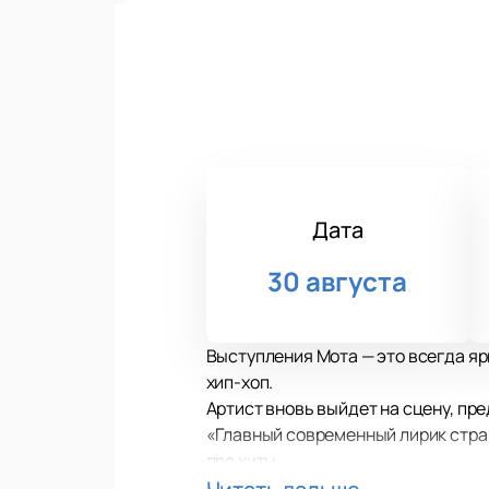
Дата
30 августа
Выступления Мота — это всегда яр
хип-хоп.
Артист вновь выйдет на сцену, пр
«Главный современный лирик стран
про хиты.
Его стадионный концерт каждый го