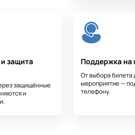
 и защита
Поддержка на 
От выбора билета 
мероприятие — под
через защищённые
телефону.
аняются и
и.