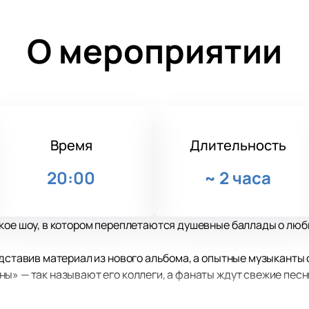
О мероприятии
Время
Длительность
20:00
~
2 часа
кое шоу, в котором переплетаются душевные баллады о люб
едставив материал из нового альбома, а опытные музыканты
ы» — так называют его коллеги, а фанаты ждут свежие пес
д становится главным событием лета, ведь традиция прово