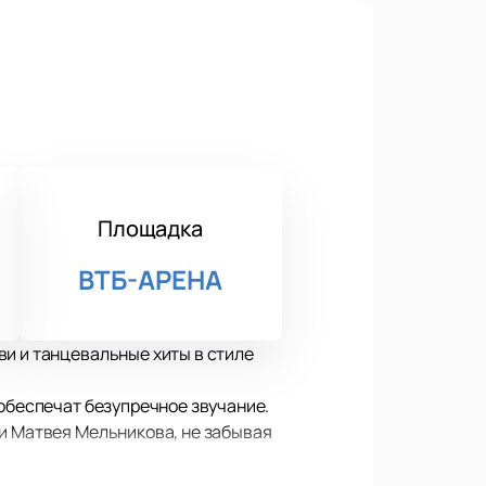
Площадка
ВТБ-АРЕНА
ви и танцевальные хиты в стиле
 обеспечат безупречное звучание.
ни Матвея Мельникова, не забывая
жать теплое время года уже стала