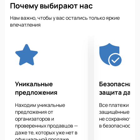
поединками на льду и четырьмя боями в ринге. Это
Почему выбирают нас
финальный выпуск проекта. В зале выступят
участники и резиденты проекта. Турнир проходит
Нам важно, чтобы у вас остались только яркие
при поддержке компании Olimpbet.
впечатления
Билеты на турнир Olimpbet «Битва
чемпионов» онлайн
Купить билеты на турнир Olimpbet «Битва
чемпионов»
можно через наш сайт. Цена зависит
от выбранного места — билеты в первый ряд стоят
дороже других категорий. Актуальные цены и схема
зала доступны онлайн.
Уникальные
Безопасная 
Выбор мест онлайн;
предложения
защита данн
Безопасная оплата;
Возможность забронировать места;
Находим уникальные
Все платежи про
Заказ билетов по телефону — менеджер
предложения от
защищённые шлю
расскажет о правилах посещения и поможет
организаторов и
не сохраняются 
выбрать вариант;
проверенных продавцов —
в безопасности.
Информация о шоу, новых номерах и
даже те, которых уже нет в
программах размещена на сайте.
официальной продаже.