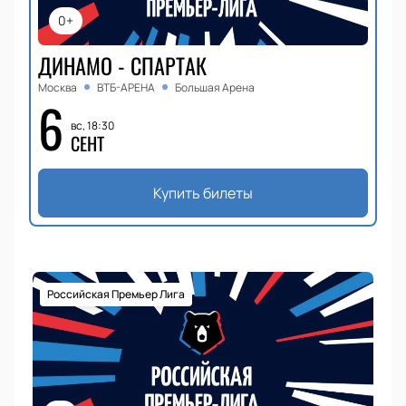
0+
ДИНАМО - СПАРТАК
Москва
ВТБ-АРЕНА
Большая Арена
6
вс, 18:30
СЕНТ
Купить билеты
Российская Премьер Лига