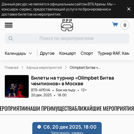
Данный ресурс не является официальным сайтом ВТБ Арены. Мы —
консьерж-сервис, предоставляющий услуги по бронированию и
доставке билетов на мероприятия.
0
Другое
Концерт
Спорт
Турнир RAF, Хамз
Календарь
Главная
Афиша мероприятий
Olimpbet Битва ч...
Билеты на турнир «Olimpbet Битва
чемпионов» в Москве
ВТБ-АРЕНА
Бои на льду
12+
20 дек. 2025
18:00
МЕРОПРИЯТИИ
НАШИ ПРЕИМУЩЕСТВА
БЛИЖАЙШИЕ МЕРОПРИЯТИЯ