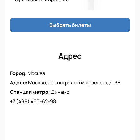
Заказать билет можно в любое время: выберите
место, узнайте цену, оплатите онлайн и получите
электронный билет. Если есть вопросы о стоимости
Выбрать билеты
или посещении мероприятия — свяжитесь с нами
через контакты или задайте вопрос менеджеру по
телефону. Схема зала и помощь специалистов
доступны каждому посетителю сайта.
Адрес
Город
:
Москва
Адрес
:
Москва, Ленинградский проспект, д. 36
Станция метро
:
Динамо
+7 (499) 460-62-98