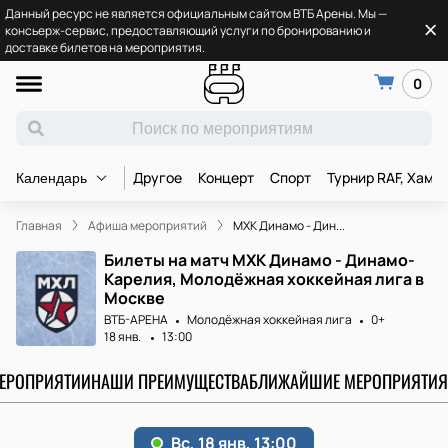
Данный ресурс не является официальным сайтом ВТБ Арены. Мы —
консьерж-сервис, предоставляющий услуги по бронированию и
доставке билетов на мероприятия.
0
Другое
Концерт
Спорт
Турнир RAF, Хамз
Календарь
Главная
Афиша мероприятий
МХК Динамо - Дин...
Билеты на матч МХК Динамо - Динамо-
Карелия, Молодёжная хоккейная лига в
Москве
ВТБ-АРЕНА
Молодёжная хоккейная лига
0+
18 янв.
13:00
МЕРОПРИЯТИИ
НАШИ ПРЕИМУЩЕСТВА
БЛИЖАЙШИЕ МЕРОПРИЯТИЯ