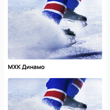
Простой выбор мест по интерактивной схеме
зала
Быстрое бронирование билетов онлайн на
сайте за пару минут
Доступ к VIP-ложам для особых гостей
Специальные предложения для
корпоративных клиентов
Оформление заказа по телефону с помощью
консультанта
Мгновенное подтверждение покупки и
электронная отправка билета
МХК Динамо
Свежая информация о времени начала игры
прямо на сайте
Возможность приобрести билеты на
ближайшие матчи сезона или выбрать
хоккейные билеты заранее