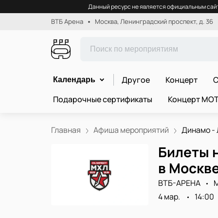
Данный ресурс не является официальным сайт
ВТБ Арена
Москва, Ленинградский проспект, д. 36
Другое
Концерт
С
Календарь
Подарочные сертификаты
Концерт МО
Главная
Афиша мероприятий
Динамо - 
Билеты н
в Москв
ВТБ-АРЕНА
М
4 мар.
14:00