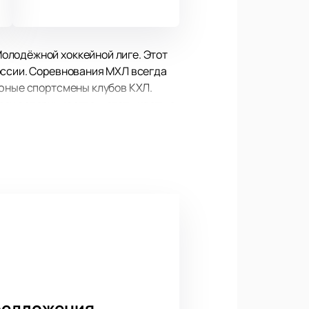
олодёжной хоккейной лиге. Этот
оссии. Соревнования МХЛ всегда
 юные спортсмены клубов КХЛ.
еру соперничества и стать частью
6
ники обеих команд, чтобы
настоящие эмоции от встречи
атую историю выступлений в КХЛ и
чивостью, мастерством и
кея. За матчами следят тысячи
редложения