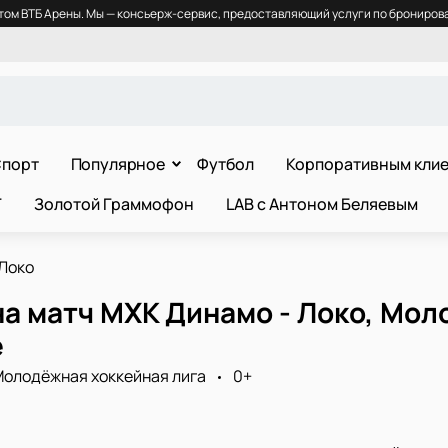
ом ВТБ Арены. Мы — консьерж-сервис, предоставляющий услуги по бронирова
порт
Популярное
Футбол
Корпоративным кли
Т
Золотой Граммофон
LAB с Антоном Беляевым
Локо
а матч МХК Динамо - Локо, Мол
е
олодёжная хоккейная лига
0+