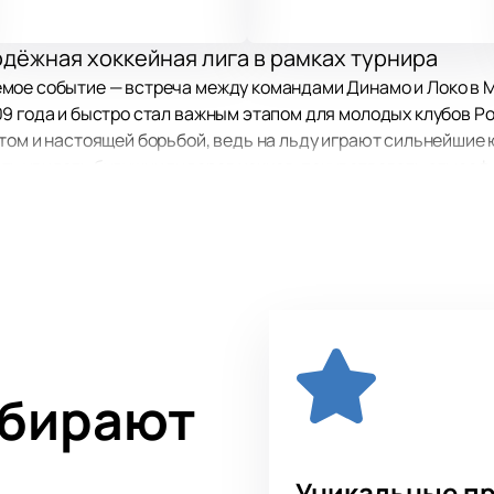
дёжная хоккейная лига в рамках турнира
мое событие — встреча между командами Динамо и Локо в М
09 года и быстро стал важным этапом для молодых клубов Р
том и настоящей борьбой, ведь на льду играют сильнейшие
ть увидеть будущих лидеров хоккея, почувствовать атмосф
атча: Москва, Ленинградский проспект, дом 3
у: Ленинградский проспект, дом 36. Здесь соберутся поклон
сладиться отличным хоккеем. В этом зале каждый испытает 
ыбирают
оллектива: ХК Динамо и ХК Локо. Оба коллектива имеют бог
уют высокий уровень игры. Эти соперники известны настой
еча превращается в интересное шоу для всех ценителей хок
Уникальные п
ет до последней секунды.