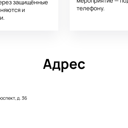
мероприятие — под
через защищённые
телефону.
аняются и
и.
Адрес
спект, д. 36