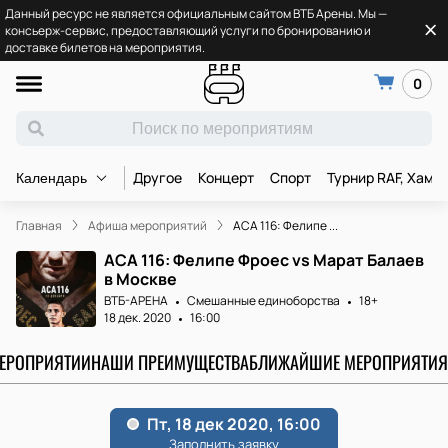
Данный ресурс не является официальным сайтом ВТБ Арены. Мы —
консьерж-сервис, предоставляющий услуги по бронированию и
доставке билетов на мероприятия.
0
Другое
Концерт
Спорт
Турнир RAF, Хамз
Календарь
Главная
Афиша мероприятий
ACA 116: Фелипе ...
ACA 116: Фелипе Фроес vs Марат Балаев
в Москве
ВТБ-АРЕНА
Смешанные единоборства
18+
18 дек. 2020
16:00
МЕРОПРИЯТИИ
НАШИ ПРЕИМУЩЕСТВА
БЛИЖАЙШИЕ МЕРОПРИЯТИЯ