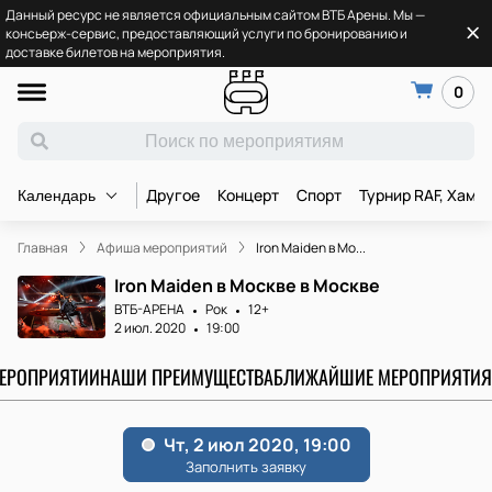
Данный ресурс не является официальным сайтом ВТБ Арены. Мы —
консьерж-сервис, предоставляющий услуги по бронированию и
доставке билетов на мероприятия.
0
Другое
Концерт
Спорт
Турнир RAF, Хамз
Календарь
Главная
Афиша мероприятий
Iron Maiden в Мо...
Iron Maiden в Москве в Москве
ВТБ-АРЕНА
Рок
12+
2 июл. 2020
19:00
МЕРОПРИЯТИИ
НАШИ ПРЕИМУЩЕСТВА
БЛИЖАЙШИЕ МЕРОПРИЯТИЯ