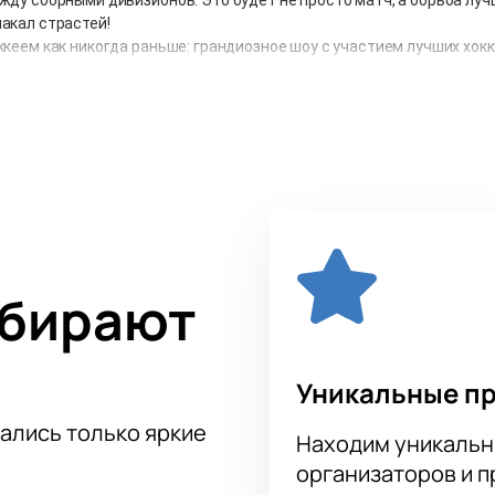
акал страстей!
кеем как никогда раньше: грандиозное шоу с участием лучших хок
оскву. Звёздные представители своих дивизионов и конференций п
демонстрируют другие неожиданные таланты, как это уже бывало н
 (суббота), 14:00
(воскресенье), 14:00
суббота), 18:00
воскресенье), 16:00
и и стать частью уникального хоккейного шоу!
ыбирают
Уникальные п
тались только яркие
Находим уникальн
организаторов и 