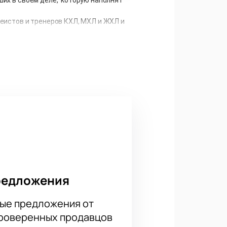
кеистов и тренеров КХЛ, МХЛ и ЖХЛ и
оспорят за звание лучших, попробуют
е раз на главном хоккейном шоу
редложения
ые предложения от
проверенных продавцов