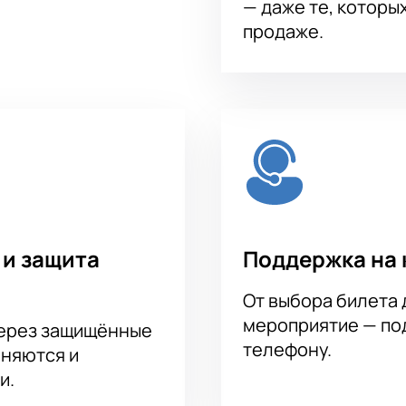
— даже те, которы
продаже.
 и защита
Поддержка на 
От выбора билета 
мероприятие — под
через защищённые
телефону.
аняются и
и.