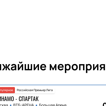
ижайшие мероприя
пулярное
Российская Премьер Лига
НАМО - СПАРТАК
сква
ВТБ-АРЕНА
Большая Арена