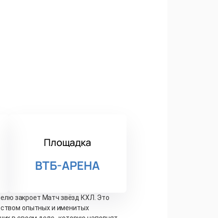
Площадка
ВТБ-АРЕНА
еделю закроет Матч звёзд КХЛ. Это
одством опытных и именитых
ших в своем деле, которую наполнят