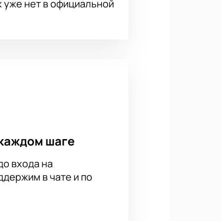
х уже нет в официальной
каждом шаге
до входа на
держим в чате и по