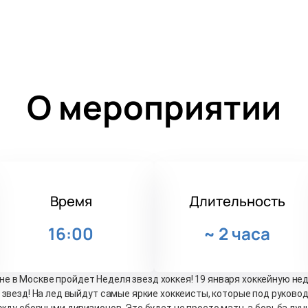
О мероприятии
Время
Длительность
16:00
~
2 часа
ене в Москве пройдет Неделя звезд хоккея! 19 января хоккейную н
звезд! На лед выйдут самые яркие хоккеисты, которые под руков
ду сборными дивизионов. Это будет не просто матч, а борьба луч