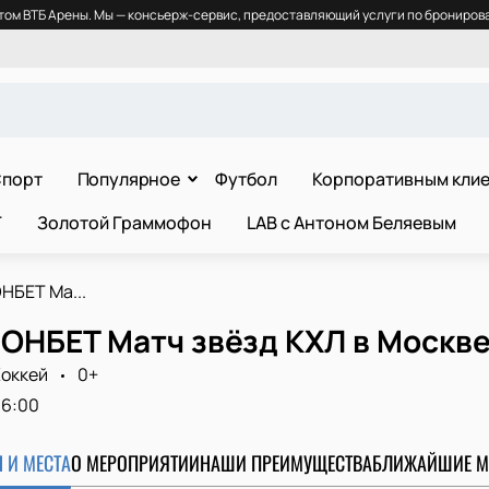
ом ВТБ Арены. Мы — консьерж-сервис, предоставляющий услуги по бронирова
порт
Популярное
Футбол
Корпоративным кли
Т
Золотой Граммофон
LAB с Антоном Беляевым
НБЕТ Ма...
ФОНБЕТ Матч звёзд КХЛ в Москв
оккей
0+
16:00
 И МЕСТА
О МЕРОПРИЯТИИ
НАШИ ПРЕИМУЩЕСТВА
БЛИЖАЙШИЕ М