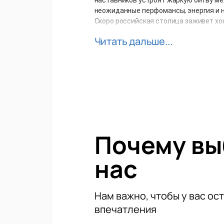
неожиданные перфомансы, энергия и н
Скоро российская столица заживет хок
их преданных болельщиков захватит М
Читать дальше...
побить рекорды предыдущих лет и про
сезона.
Расписание недели звезд:
Кубок вызова МХЛ - 11 января
Матч звёзд ЖХЛ - 12 января 
Мастер-шоу КХЛ - 18 января (
Матч звёзд КХЛ - 19 января (
Торопитесь приобрести билеты на матч
Почему в
нас
Нам важно, чтобы у вас ос
впечатления