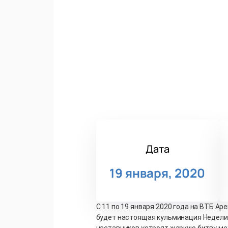
Дата
19 января, 2020
С 11 по 19 января 2020 года на ВТБ Ар
будет настоящая кульминация Недели 
наставников устроят жаркую битву меж