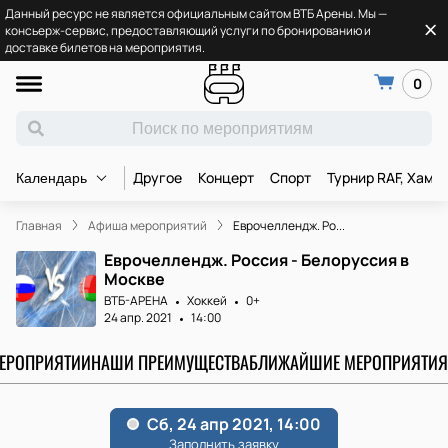
Данный ресурс не является официальным сайтом ВТБ Арены. Мы —
консьерж-сервис, предоставляющий услуги по бронированию и
доставке билетов на мероприятия.
0
Другое
Концерт
Спорт
Турнир RAF, Хамз
Календарь
Главная
Афиша мероприятий
Еврочеллендж. Ро...
Еврочеллендж. Россия - Белоруссия в
Москве
ВТБ-АРЕНА
Хоккей
0+
24 апр. 2021
14:00
МЕРОПРИЯТИИ
НАШИ ПРЕИМУЩЕСТВА
БЛИЖАЙШИЕ МЕРОПРИЯТИЯ