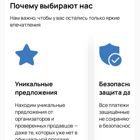
Почему выбирают нас
победе, мастерство и профессионализм.
У вас есть уникальная возможность почувствовать
Нам важно, чтобы у вас остались только яркие
себя непосредственным участником всего
впечатления
происходящего на арене, ведь ваши эмоции и
поддержка крайне важны для спортсменов.
Почувствуйте настоящий драйв, адреналин,
словом все самые спортивные эмоции, которые
может подарить состязание!
Бескомпромиссная, отчаянная встреча
соперников станет для вас одним из незабываемых
воспоминаний и впечатлений.
Уникальные
Безопасная 
предложения
защита данн
Находим уникальные
Все платежи про
предложения от
защищённые шлю
организаторов и
не сохраняются 
проверенных продавцов —
в безопасности.
даже те, которых уже нет в
официальной продаже.