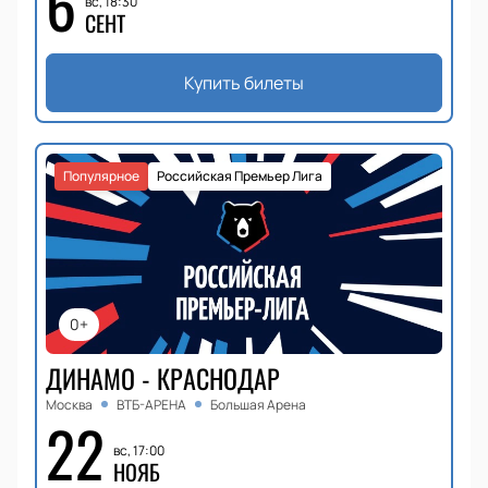
6
вс, 18:30
СЕНТ
Купить билеты
Популярное
Российская Премьер Лига
0+
ДИНАМО - КРАСНОДАР
Москва
ВТБ-АРЕНА
Большая Арена
22
вс, 17:00
НОЯБ