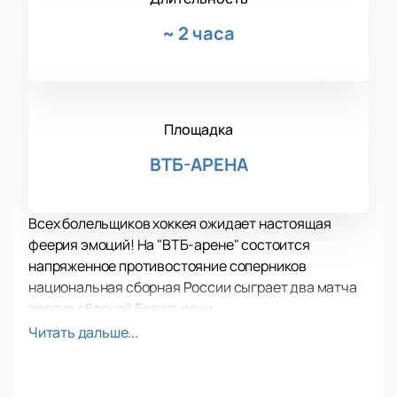
~
2 часа
Площадка
ВТБ-АРЕНА
Всех болельщиков хоккея ожидает настоящая
феерия эмоций! На "ВТБ-арене" состоится
напряженное противостояние соперников
национальная сборная России сыграет два матча
против сборной Белоруссии.
Буквально на ваших глазах спортсмены сойдут в
Читать дальше...
напряженном, отчаянном противостоянии! Еще бы,
ведь никто не хочет быть побежденным! Именно
здесь вы узнаете, что такое воля и стремление к