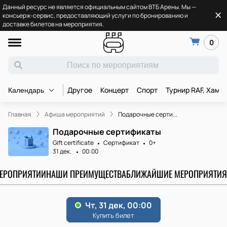
Данный ресурс не является официальным сайтом ВТБ Арены. Мы —
консьерж-сервис, предоставляющий услуги по бронированию и
доставке билетов на мероприятия.
0
Другое
Концерт
Спорт
Турнир RAF, Хамз
Календарь
Главная
Афиша мероприятий
Подарочные серти...
Подарочные сертификаты
Gift certificate
Сертификат
0+
31 дек.
00:00
МЕРОПРИЯТИИ
НАШИ ПРЕИМУЩЕСТВА
БЛИЖАЙШИЕ МЕРОПРИЯТИЯ