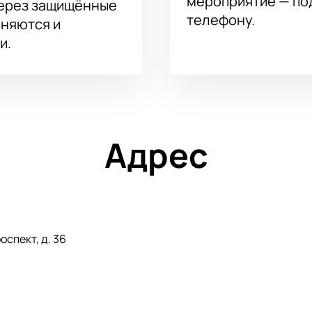
мероприятие — под
через защищённые
телефону.
аняются и
и.
Адрес
спект, д. 36