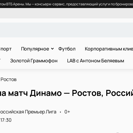
ом ВТБ Арены. Мы — консьерж-сервис, предоставляющий услуги по бронирова
порт
Популярное
Футбол
Корпоративным кли
Т
Золотой Граммофон
LAB с Антоном Беляевым
 Ростов
а матч Динамо — Ростов, Росси
оссийская Премьер Лига
0+
17:30