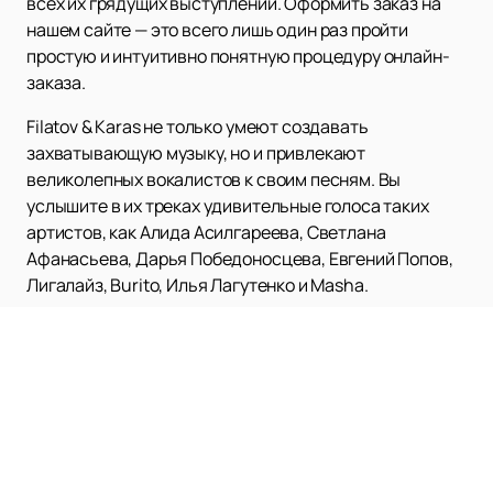
всех их грядущих выступлений. Оформить заказ на
нашем сайте — это всего лишь один раз пройти
простую и интуитивно понятную процедуру онлайн-
заказа.
Filatov & Karas не только умеют создавать
захватывающую музыку, но и привлекают
великолепных вокалистов к своим песням. Вы
услышите в их треках удивительные голоса таких
артистов, как Алида Асилгареева, Светлана
Афанасьева, Дарья Победоносцева, Евгений Попов,
Лигалайз, Burito, Илья Лагутенко и Masha.
Не упустите возможность погрузиться в
удивительный мир звуков и эмоций вместе с Filatov &
Karas. Оформите покупку на нашем сайте прямо
сейчас и получите незабываемые впечатления от их
выступления. Посмотрите наше расписание и афишу,
чтобы не пропустить ни одного замечательного
события, связанного с Filatov & Karas.