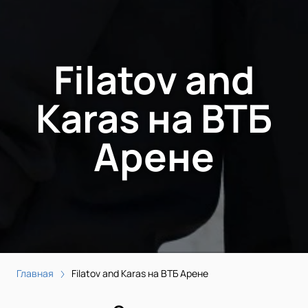
Filatov and
Karas на ВТБ
Арене
Главная
Filatov and Karas на ВТБ Арене