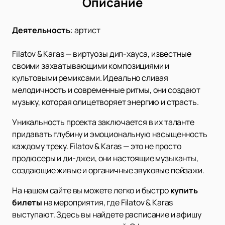
Описание
Деятельность
:
артист
Filatov & Karas — виртуозы дип-хауса, известные
своими захватывающими композициями и
культовыми ремиксами. Идеально сливая
мелодичность и современные ритмы, они создают
музыку, которая олицетворяет энергию и страсть.
Уникальность проекта заключается в их таланте
придавать глубину и эмоциональную насыщенность
каждому треку. Filatov & Karas — это не просто
продюсеры и ди-джеи, они настоящие музыканты,
создающие живые и органичные звуковые пейзажи.
На нашем сайте вы можете легко и быстро
купить
билеты
на мероприятия, где Filatov & Karas
выступают. Здесь вы найдете расписание и афишу