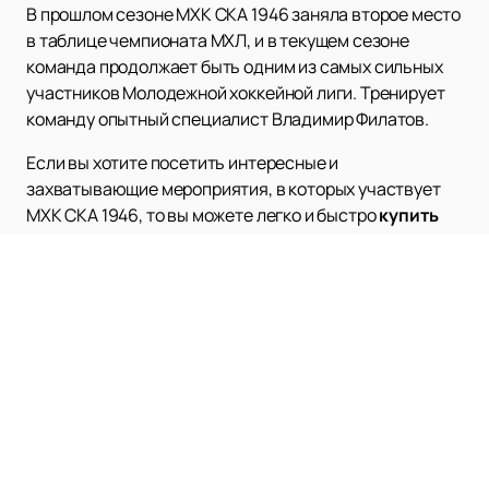
В прошлом сезоне МХК СКА 1946 заняла второе место
в таблице чемпионата МХЛ, и в текущем сезоне
команда продолжает быть одним из самых сильных
участников Молодежной хоккейной лиги. Тренирует
команду опытный специалист Владимир Филатов.
Если вы хотите посетить интересные и
захватывающие мероприятия, в которых участвует
МХК СКА 1946, то вы можете легко и быстро
купить
билеты
на нашем сайте. Там вы также можете
ознакомиться с расписанием и афишей предстоящих
игр команды. Приходите поддержать молодых и
талантливых хоккеистов МХК СКА 1946 и
насладиться захватывающей атмосферой хоккейных
поединков.