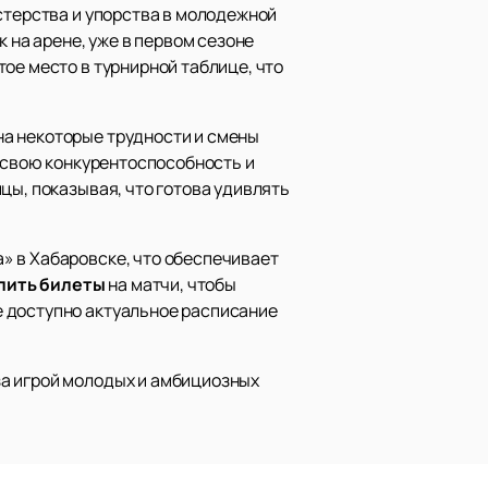
стерства и упорства в молодежной
 на арене, уже в первом сезоне
ое место в турнирной таблице, что
на некоторые трудности и смены
я свою конкурентоспособность и
цы, показывая, что готова удивлять
» в Хабаровске, что обеспечивает
пить билеты
на матчи, чтобы
е доступно актуальное расписание
за игрой молодых и амбициозных