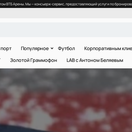
ом ВТБ Арены. Мы — консьерж-сервис, предоставляющий услуги по бронирова
порт
Популярное
Футбол
Корпоративным кли
Т
Золотой Граммофон
LAB с Антоном Беляевым