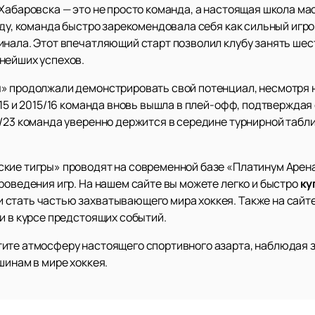
Хабаровска — это не просто команда, а настоящая школа ма
оду, команда быстро зарекомендовала себя как сильный игрок
нала. Этот впечатляющий старт позволил клубу занять шест
нейших успехов.
» продолжали демонстрировать свой потенциал, несмотря 
/15 и 2015/16 команда вновь вышла в плей-офф, подтвержда
/23 команда уверенно держится в середине турнирной табли
кие тигры» проводят на современной базе «Платинум Арена
роведения игр. На нашем сайте вы можете легко и быстро
ку
стать частью захватывающего мира хоккея. Также на сайт
и в курсе предстоящих событий.
ите атмосферу настоящего спортивного азарта, наблюдая 
шинам в мире хоккея.