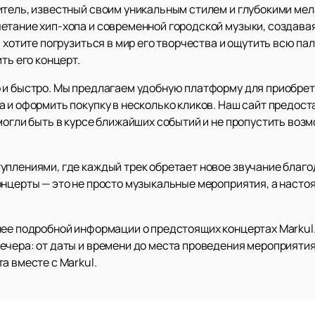
итель, известный своим уникальным стилем и глубокими ме
етание хип-хопа и современной городской музыки, создав
ы хотите погрузиться в мир его творчества и ощутить всю па
ть его концерт.
 и быстро. Мы предлагаем удобную платформу для приобрет
а и оформить покупку в несколько кликов. Наш сайт предос
 могли быть в курсе ближайших событий и не пропустить во
уплениями, где каждый трек обретает новое звучание благо
онцерты — это не просто музыкальные мероприятия, а наст
лее подробной информации о предстоящих концертах Markul
ечера: от даты и времени до места проведения мероприятия
а вместе с Markul.