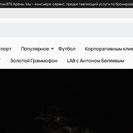
ом ВТБ Арены. Мы — консьерж-сервис, предоставляющий услуги по бронирова
порт
Популярное
Футбол
Корпоративным кли
Т
Золотой Граммофон
LAB с Антоном Беляевым