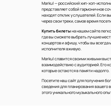
Markul — российский хип-хоп-исполн
представляет собой гармоничное соч
находят отклик у слушателей. Если в
через свои треки, самое время посети
Купить билеты
на нашем сайте легко
где вы сможете выбрать лучшие мест
концертов и афишу, чтобы вы всегда
исполнителя вживую.
Markul славится своими живыми выст
взаимодействию с аудиторией. Его к
которые остаются в памяти надолго.
Посетите наш сайт для получения бо
сведения для планирования вашего в
этого уникального музыкального опыт