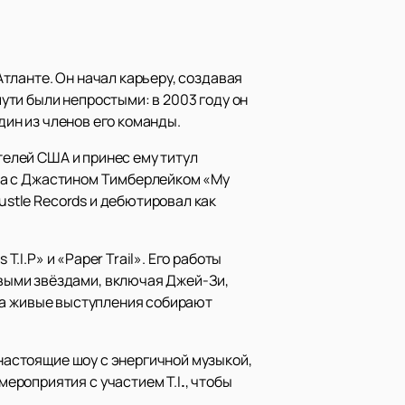
Атланте. Он начал карьеру, создавая
пути были непростыми: в 2003 году он
дин из членов его команды.
телей США и принес ему титул
бота с Джастином Тимберлейком «My
ustle Records и дебютировал как
.I.P» и «Paper Trail». Его работы
выми звёздами, включая Джей-Зи,
х, а живые выступления собирают
 настоящие шоу с энергичной музыкой,
 мероприятия с участием T.I
.
, чтобы