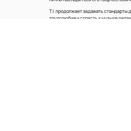
T.I. продолжает задавать стандарты 
трудолюбие и страсть к музыке дела