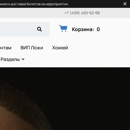
нию и доставке билетов на мероприятия.
+7 (499) 460-62-98
Корзина
:
0
ентам
ВИП Ложи
Хоккей
Разделы