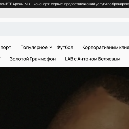
ом ВТБ Арены. Мы — консьерж-сервис, предоставляющий услуги по бронирова
порт
Популярное
Футбол
Корпоративным кли
Т
Золотой Граммофон
LAB с Антоном Беляевым