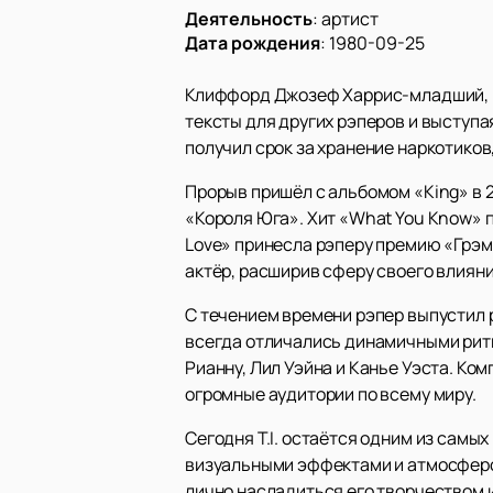
Деятельность
:
артист
Дата рождения
:
1980-09-25
Клиффорд Джозеф Харрис-младший, изве
тексты для других рэперов и выступая
получил срок за хранение наркотиков,
Прорыв пришёл с альбомом «King» в 2
«Короля Юга». Хит «What You Know» п
Love» принесла рэперу премию «Грэмм
актёр, расширив сферу своего влияни
С течением времени рэпер выпустил ряд
всегда отличались динамичными рит
Рианну, Лил Уэйна и Канье Уэста. Ком
огромные аудитории по всему миру.
Сегодня T.I. остаётся одним из самы
визуальными эффектами и атмосферо
лично насладиться его творчеством и