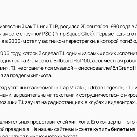
стный как T.I. или T.I.P., родился 25 сентября 1980 года в 
 вместе с группой P$C (Pimp Squad Click). Первые годы его 
 а в 2006-м стал участником перестрелки, в которой погиб о
006 году, который сделал T.I. одним из самых ярких исполни
однялся на 3-е место в Billboard Hot 100, а совместная ра
и». T.I. не ограничился музыкой — он основал лейбл Grand H
я за пределы хип-хопа.
 успешных альбомов: «Trap Muzik», «Urban Legend», «T.I. vs T
мами, выразительными текстами и сотрудничеством с миро
позиции T.I. звучат на радиостанциях, в клубах и видеоигра
х влиятельных представителей хип-хопа. Его концерты — это
й праздника. На нашем сайте вы можете
купить билеты
на
 окунуться в мир южного хип-хопа.