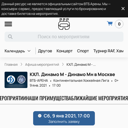
Данный ресурс не является официальным сайтом ВТБ Арены. Мы —
консьерж-сервис, предоставляющий услуги по бронированию и
доставке билетов на мероприятия.
0
Другое
Концерт
Спорт
Турнир RAF, Хамз
Календарь
Главная
Афиша мероприятий
КХЛ. Динамо М - ...
КХЛ. Динамо М - Динамо Мн в Москве
ВТБ-АРЕНА
Континентальная Хоккейная Лига
0+
9 янв. 2021
17:00
МЕРОПРИЯТИИ
НАШИ ПРЕИМУЩЕСТВА
БЛИЖАЙШИЕ МЕРОПРИЯТИЯ