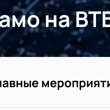
амо на ВТ
лавные мероприят