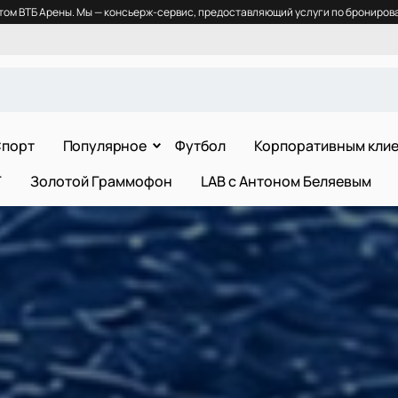
ом ВТБ Арены. Мы — консьерж-сервис, предоставляющий услуги по бронирова
порт
Популярное
Футбол
Корпоративным кли
Т
Золотой Граммофон
LAB с Антоном Беляевым