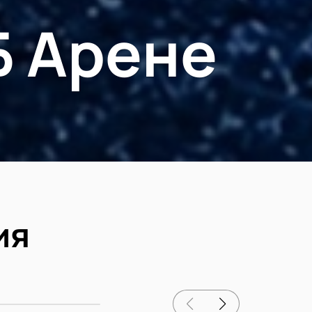
Б Арене
ия