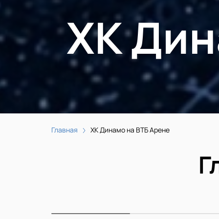
ХК Дин
Главная
ХК Динамо на ВТБ Арене
Г