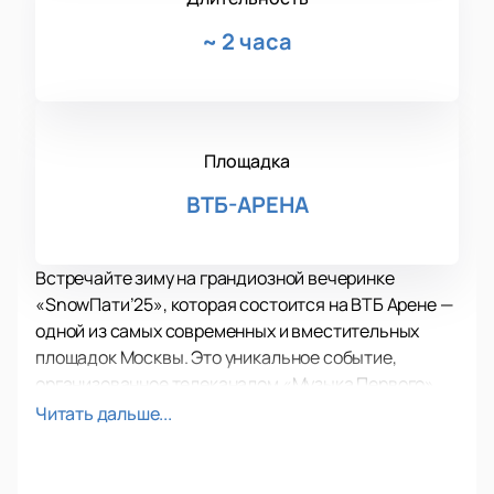
~
2 часа
Площадка
ВТБ-АРЕНА
Встречайте зиму на грандиозной вечеринке
«SnowПати’25», которая состоится на ВТБ Арене —
одной из самых современных и вместительных
площадок Москвы. Это уникальное событие,
организованное телеканалом «Музыка Первого»,
обещает стать ярким завершением года, собрав на
Читать дальше...
одной сцене лучших артистов России. Среди
участников шоу — Zivert, Niletto, Мари Краймбрери,
GAYAZOV$ BROTHER$, Artik & Asti, NЮ и многие