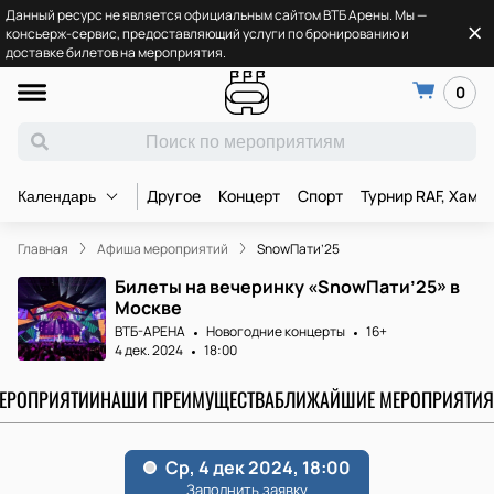
Данный ресурс не является официальным сайтом ВТБ Арены. Мы —
консьерж-сервис, предоставляющий услуги по бронированию и
доставке билетов на мероприятия.
0
Другое
Концерт
Спорт
Турнир RAF, Хамз
Календарь
Главная
Афиша мероприятий
SnowПати’25
Билеты на вечеринку «SnowПати’25» в
Москве
ВТБ-АРЕНА
Новогодние концерты
16+
4 дек. 2024
18:00
МЕРОПРИЯТИИ
НАШИ ПРЕИМУЩЕСТВА
БЛИЖАЙШИЕ МЕРОПРИЯТИЯ