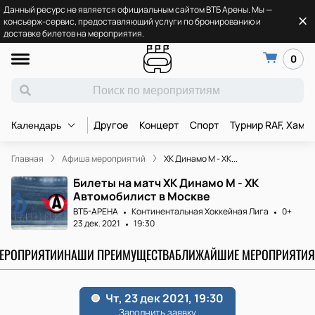
Данный ресурс не является официальным сайтом ВТБ Арены. Мы —
консьерж-сервис, предоставляющий услуги по бронированию и
доставке билетов на мероприятия.
0
Другое
Концерт
Спорт
Турнир RAF, Хамз
Календарь
Главная
Афиша мероприятий
ХК Динамо М - ХК...
Билеты на матч ХК Динамо М - ХК
Автомобилист в Москве
ВТБ-АРЕНА
Континентальная Хоккейная Лига
0+
23 дек. 2021
19:30
МЕРОПРИЯТИИ
НАШИ ПРЕИМУЩЕСТВА
БЛИЖАЙШИЕ МЕРОПРИЯТИЯ