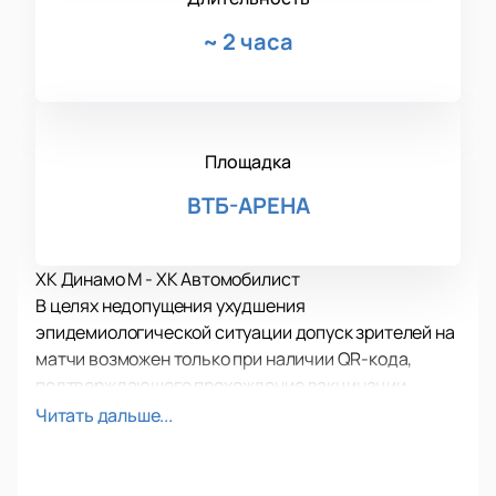
~
2 часа
Площадка
ВТБ-АРЕНА
ХК Динамо М - ХК Автомобилист
В целях недопущения ухудшения
эпидемиологической ситуации допуск зрителей на
матчи возможен только при наличии QR-кода,
подтверждающего прохождение вакцинации
против COVID-19 или перенесенное в течение
Читать дальше...
последних шести месяцев заболевание.