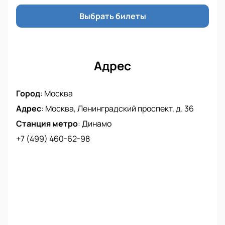
Всем хоккейным “гурманам” настоятельно
рекомендуем посетить встречу «Динамо» -
Выбрать билеты
«Трактор» и получить от просмотра этой игры
настоящие спортивные эмоции.
Купить билеты на игру с участием хоккейных
коллективов КХЛ «Динамо» и «Трактор» можно на
Адрес
нашем сайте.
Город
:
Москва
Адрес
:
Москва, Ленинградский проспект, д. 36
Станция метро
:
Динамо
+7 (499) 460-62-98