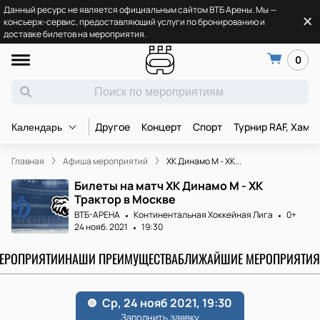
Данный ресурс не является официальным сайтом ВТБ Арены. Мы —
консьерж-сервис, предоставляющий услуги по бронированию и
доставке билетов на мероприятия.
0
Другое
Концерт
Спорт
Турнир RAF, Хамз
Календарь
Главная
Афиша мероприятий
ХК Динамо М - ХК...
Билеты на матч ХК Динамо М - ХК
Трактор в Москве
ВТБ-АРЕНА
Континентальная Хоккейная Лига
0+
24 нояб. 2021
19:30
МЕРОПРИЯТИИ
НАШИ ПРЕИМУЩЕСТВА
БЛИЖАЙШИЕ МЕРОПРИЯТИЯ