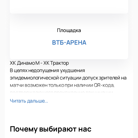
Площадка
ВТБ-АРЕНА
ХК Динамо М - ХК Трактор
В целях недопущения ухудшения
эпидемиологической ситуации допуск зрителей на
матчи возможен только при наличии QR-кода,
подтверждающего прохождение вакцинации
против COVID-19 или перенесенное в течение
Читать дальше...
последних шести месяцев заболевание.
На уютном и просторном ледовом поле московской
«ВТБ Арены» 24 ноября 2021 года будет сыграна
Почему выбирают нас
встреча Континентальной Хоккейной Лиги между
знаменитыми клубами «Динамо» и челябинским