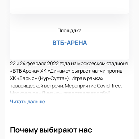
Площадка
ВТБ-АРЕНА
22 и 24 февраля 2022 года на московском стадионе
«ВТБ Арена» ХК «Динамо» сыграет матчи против
ХК «Барыс» (Нур-Султан). Игра в рамках
товарищеской встречи. Мероприятие Covid-free.
Московское «Динамо» представляет собой
известный хоккейный клуб, который является
Читать дальше...
одним из лидеров КХЛ и национального
чемпионата. Москвичи - гранд отечественного
спорта и одна из старейших команд, которая
Почему выбирают нас
начала свою историю в 40-х годах прошлого века.
«Динамо» одиннадцать раз выигрывало