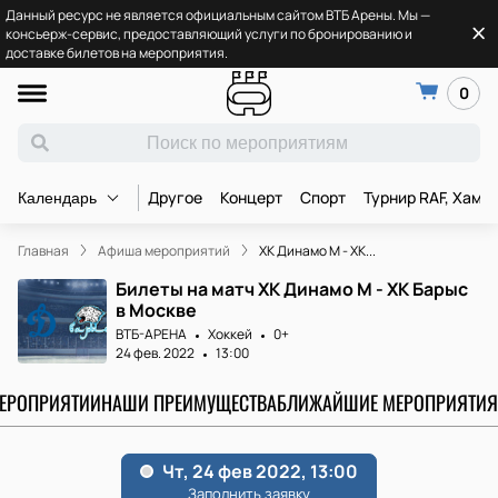
Данный ресурс не является официальным сайтом ВТБ Арены. Мы —
консьерж-сервис, предоставляющий услуги по бронированию и
доставке билетов на мероприятия.
0
Другое
Концерт
Спорт
Турнир RAF, Хамз
Календарь
Главная
Афиша мероприятий
ХК Динамо М - ХК...
Билеты на матч ХК Динамо М - ХК Барыс
в Москве
ВТБ-АРЕНА
Хоккей
0+
24 фев. 2022
13:00
МЕРОПРИЯТИИ
НАШИ ПРЕИМУЩЕСТВА
БЛИЖАЙШИЕ МЕРОПРИЯТИЯ