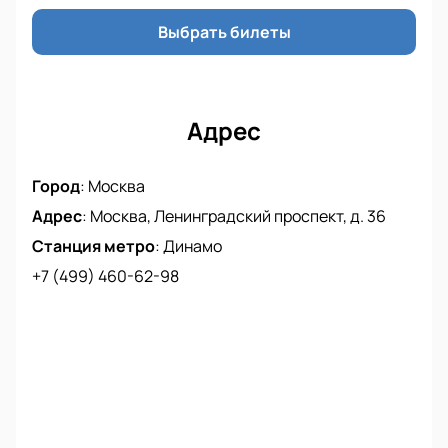
Игра совершенно точно запомнится зрителям
своими игровыми моментами. Результат этого
Выбрать билеты
матча вы узнаете, купив билеты на матч «Динамо»
(Москва) и «Барыс» (Нур-Султан). Для этого на
странице нашего сайта за несколько минут
забронируйте себе места на это событие.
Адрес
Город
:
Москва
Адрес
:
Москва, Ленинградский проспект, д. 36
Станция метро
:
Динамо
+7 (499) 460-62-98