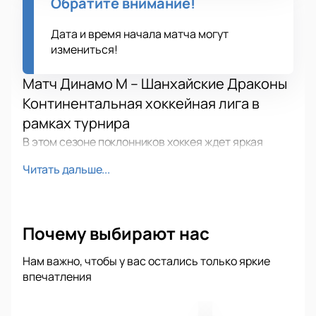
Обратите внимание!
Дата и время начала матча могут
измениться!
Матч Динамо М – Шанхайские Драконы
Континентальная хоккейная лига в
рамках турнира
В этом сезоне поклонников хоккея ждет яркая
встреча между командами Динамо М и Шанхайские
Читать дальше...
Драконы в рамках престижного чемпионата КХЛ.
На льду развернется настоящая борьба, где
каждая минута наполнена азартом, скоростью и
эмоциями. Игры Континентальной хоккейной лиги
Почему выбирают нас
собирают лучших спортсменов России и других
стран, а противостояние этих соперников обещает
Нам важно, чтобы у вас остались только яркие
впечатления
стать главным событием сезона. На арене царит
особая атмосфера: фанаты поддерживают свои
клубы, а каждый заброшенный гол вызывает