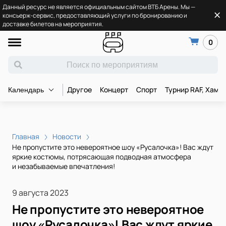
Данный ресурс не является официальным сайтом ВТБ Арены. Мы —
консьерж-сервис, предоставляющий услуги по бронированию и
доставке билетов на мероприятия.
0
Другое
Концерт
Спорт
Турнир RAF, Хамз
Календарь
Главная
Новости
Не пропустите это невероятное шоу «Русалочка»! Вас ждут
яркие костюмы, потрясающая подводная атмосфера
и незабываемые впечатления!
9 августа 2023
Не пропустите это невероятное
шоу «Русалочка»! Вас ждут яркие