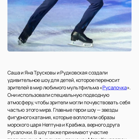
Саша и Яна Трусковы и Рудковская создали
удивительное шоу для детей, которое переносит
зрителей в мир любимого мультфильма «
Русалочка
».
Они использовали специальную подводную
атмосферу, чтобы зрители могли почувствовать себя
частью этого мира. Главные герои шоу — звезды
фигурного катания, которые воплотили образы
морского царя Нептуна и Крабика, верного друга
Русалочки. В шоу также принимают участие