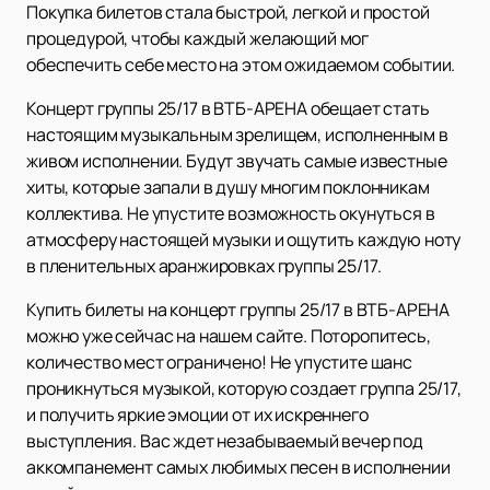
Покупка билетов стала быстрой, легкой и простой
процедурой, чтобы каждый желающий мог
обеспечить себе место на этом ожидаемом событии.
Концерт группы 25/17 в ВТБ-АРЕНА обещает стать
настоящим музыкальным зрелищем, исполненным в
живом исполнении. Будут звучать самые известные
хиты, которые запали в душу многим поклонникам
коллектива. Не упустите возможность окунуться в
атмосферу настоящей музыки и ощутить каждую ноту
в пленительных аранжировках группы 25/17.
Купить билеты на концерт группы 25/17 в ВТБ-АРЕНА
можно уже сейчас на нашем сайте. Поторопитесь,
количество мест ограничено! Не упустите шанс
проникнуться музыкой, которую создает группа 25/17,
и получить яркие эмоции от их искреннего
выступления. Вас ждет незабываемый вечер под
аккомпанемент самых любимых песен в исполнении