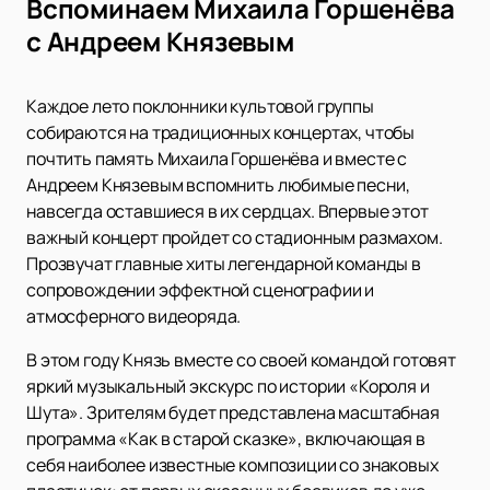
Вспоминаем Михаила Горшенёва
с Андреем Князевым
Каждое лето поклонники культовой группы
собираются на традиционных концертах, чтобы
почтить память Михаила Горшенёва и вместе с
Андреем Князевым вспомнить любимые песни,
навсегда оставшиеся в их сердцах. Впервые этот
важный концерт пройдет со стадионным размахом.
Прозвучат главные хиты легендарной команды в
сопровождении эффектной сценографии и
атмосферного видеоряда.
В этом году Князь вместе со своей командой готовят
яркий музыкальный экскурс по истории «Короля и
Шута». Зрителям будет представлена масштабная
программа «Как в старой сказке», включающая в
себя наиболее известные композиции со знаковых