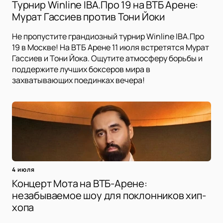
Турнир Winline IBA.Про 19 на ВТБ Арене:
Мурат Гассиев против Тони Йоки
Не пропустите грандиозный турнир Winline IBA.Про
19 в Москве! На ВТБ Арене 11 июля встретятся Мурат
Гассиев и Тони Йока. Ощутите атмосферу борьбы и
поддержите лучших боксеров мира в
захватывающих поединках вечера!
4 июля
Концерт Мота на ВТБ-Арене:
незабываемое шоу для поклонников хип-
хопа