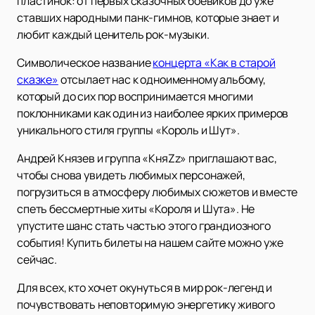
пластинок: от первых сказочных боевиков до уже
ставших народными панк-гимнов, которые знает и
любит каждый ценитель рок-музыки.
Символическое название
концерта «Как в старой
сказке»
отсылает нас к одноименному альбому,
который до сих пор воспринимается многими
поклонниками как один из наиболее ярких примеров
уникального стиля группы «Король и Шут».
Андрей Князев и группа «КняZz» приглашают вас,
чтобы снова увидеть любимых персонажей,
погрузиться в атмосферу любимых сюжетов и вместе
спеть бессмертные хиты «Короля и Шута». Не
упустите шанс стать частью этого грандиозного
события! Купить билеты на нашем сайте можно уже
сейчас.
Для всех, кто хочет окунуться в мир рок-легенд и
почувствовать неповторимую энергетику живого