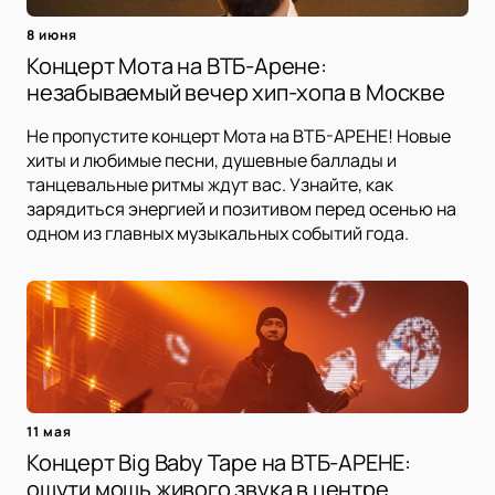
8 июня
Концерт Мота на ВТБ-Арене:
незабываемый вечер хип-хопа в Москве
Не пропустите концерт Мота на ВТБ-АРЕНЕ! Новые
хиты и любимые песни, душевные баллады и
танцевальные ритмы ждут вас. Узнайте, как
зарядиться энергией и позитивом перед осенью на
одном из главных музыкальных событий года.
11 мая
Концерт Big Baby Tape на ВТБ-АРЕНЕ:
ощути мощь живого звука в центре