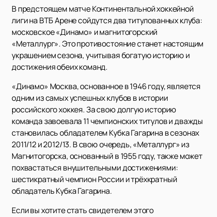
В предстоящем матче Континентальной хоккейной
лиги на ВТБ Арене сойдутся два титулованных клуба:
московское «Динамо» и магнитогорский
«Металлург». Это противостояние станет настоящим
украшением сезона, учитывая богатую историю и
достижения обеих команд.
«Динамо» Москва, основанное в 1946 году, является
одним из самых успешных клубов в истории
российского хоккея. За свою долгую историю
команда завоевала 11 чемпионских титулов и дважды
становилась обладателем Кубка Гагарина в сезонах
2011/12 и 2012/13. В свою очередь, «Металлург» из
Магнитогорска, основанный в 1955 году, также может
похвастаться внушительными достижениями:
шестикратный чемпион России и трёхкратный
обладатель Кубка Гагарина.
Если вы хотите стать свидетелем этого