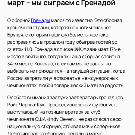
март – мы сыграем с Гренадой
О сборной
Гренады
мало что известно. Это сборная
крошечной страны, которая немногим сильнее
Брунея, с которым наши футболисты жестоко
расправились в прошлом году, обыграв гостей со
счетом 11:0. Гренада в списке ФИФА занимает 174-е
место в рейтинге, тогда как наша сборная стоит на
34-м месте. Конечно, по силам мы не равны, но
выбирать не приходится – в текущей ситуации, когда
России запретили участвовать в международных
чемпионатах, любой товарищеский матч за радость.
Особого внимания заслуживает вратарь гренадцев
Райс Чарльз-Кук. Профессиональный футболист,
выступающий на позиции вратаря за клуб
чемпионата США «Indy Eleven», не раз спасал свою
национальную сборную, отбивая мячи соперников.
Дебютировал за сборную Гренады в матче