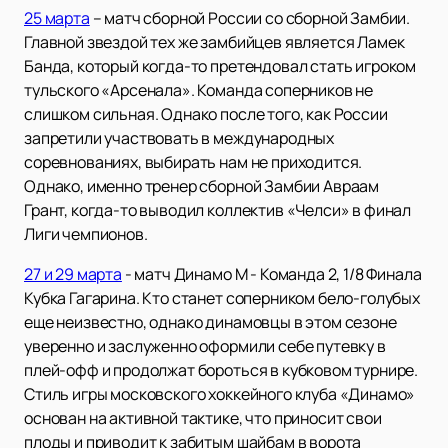
25 марта
– матч сборной России со сборной Замбии.
Главной звездой тех же замбийцев является Ламек
Банда, который когда-то претендовал стать игроком
тульского «Арсенала». Команда соперников не
слишком сильная. Однако после того, как России
запретили участвовать в международных
соревнованиях, выбирать нам не приходится.
Однако, именно тренер сборной Замбии Авраам
Грант, когда-то выводил коллектив «Челси» в финал
Лиги чемпионов.
27 и 29 марта
- матч Динамо М - Команда 2, 1/8 Финала
Кубка Гагарина. Кто станет соперником бело-голубых
еще неизвестно, однако динамовцы в этом сезоне
уверенно и заслуженно оформили себе путевку в
плей-офф и продолжат бороться в кубковом турнире.
Стиль игры московского хоккейного клуба «Динамо»
основан на активной тактике, что приносит свои
плоды и приводит к забитым шайбам в ворота