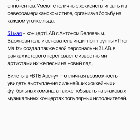
оппонентов. Умеют столичные хоккеисты играть и в
североамериканском стиле, организуя борьбу на
каждом уголке льда.
31 мая
– концерт LAB с Антоном Беляевым.
Вдохновитель и основатель инди-поп-группы «Ther
Maitz» создал также свой персональный LAB, в
рамках которого перепевает с известными
артистами их же песни на новый лад.
Билеты в «ВТБ Арену» — отличная возможность
увидеть выступления сильнейших хоккейных и
футбольных команд, а также побывать на знаковых
музыкальных концертах популярных исполнителей.