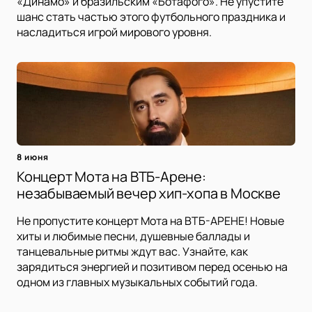
«Динамо» и бразильским «Ботафого». Не упустите
шанс стать частью этого футбольного праздника и
насладиться игрой мирового уровня.
8 июня
Концерт Мота на ВТБ-Арене:
незабываемый вечер хип-хопа в Москве
Не пропустите концерт Мота на ВТБ-АРЕНЕ! Новые
хиты и любимые песни, душевные баллады и
танцевальные ритмы ждут вас. Узнайте, как
зарядиться энергией и позитивом перед осенью на
одном из главных музыкальных событий года.