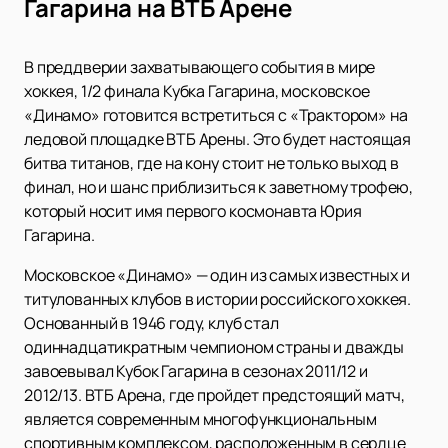
Гагарина на ВТБ Арене
В преддверии захватывающего события в мире
хоккея, 1/2 финала Кубка Гагарина, московское
«Динамо» готовится встретиться с «Трактором» на
ледовой площадке ВТБ Арены. Это будет настоящая
битва титанов, где на кону стоит не только выход в
финал, но и шанс приблизиться к заветному трофею,
который носит имя первого космонавта Юрия
Гагарина.
Московское «Динамо» — один из самых известных и
титулованных клубов в истории российского хоккея.
Основанный в 1946 году, клуб стал
одиннадцатикратным чемпионом страны и дважды
завоевывал Кубок Гагарина в сезонах 2011/12 и
2012/13. ВТБ Арена, где пройдет предстоящий матч,
является современным многофункциональным
спортивным комплексом, расположенным в сердце