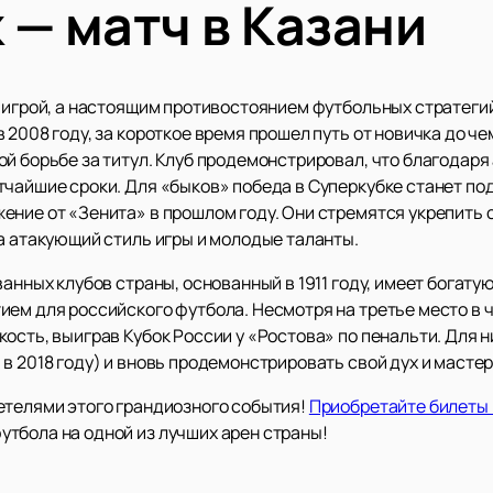
 — матч в Казани
 игрой, а настоящим противостоянием футбольных стратегий
 2008 году, за короткое время прошел путь от новичка до че
ой борьбе за титул. Клуб продемонстрировал, что благода
тчайшие сроки. Для «быков» победа в Суперкубке станет по
ение от «Зенита» в прошлом году. Они стремятся укрепить 
а атакующий стиль игры и молодые таланты.
анных клубов страны, основанный в 1911 году, имеет богату
ием для российского футбола. Несмотря на третье место в 
ость, выиграв Кубок России у «Ростова» по пенальти. Для н
в 2018 году) и вновь продемонстрировать свой дух и мастер
етелями этого грандиозного события!
Приобретайте билеты 
тбола на одной из лучших арен страны!