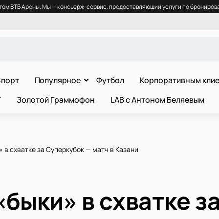
ом ВТБ Арены. Мы — консьерж-сервис, предоставляющий услуги по бронирова
порт
Популярное
Футбол
Корпоративным кли
Т
Золотой Граммофон
LAB с Антоном Беляевым
 в схватке за Суперкубок — матч в Казани
быки» в схватке з