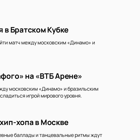
я в Братском Кубке
йти матч между московским «Динамо» и
афого» на «ВТБ Арене»
ежду московским «Динамо» и бразильским
асладиться игрой мирового уровня.
хип-хопа в Москве
шевные баллады и танцевальные ритмы ждут