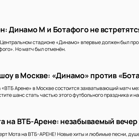
н: Динамо М и Ботафого не встретятс
а Центральном стадионе «Динамо» впервые должен был про
ого». Но матч был отменён.
шоу в Москве: «Динамо» против «Бот
а «ВТБ Арене» в Москве состоится захватывающий матч м
стите шанс стать частью этого футбольного праздника и н
а на ВТБ-Арене: незабываемый вечер 
ерт Мота на ВТБ-АРЕНЕ! Новые хиты и любимые песни, ду