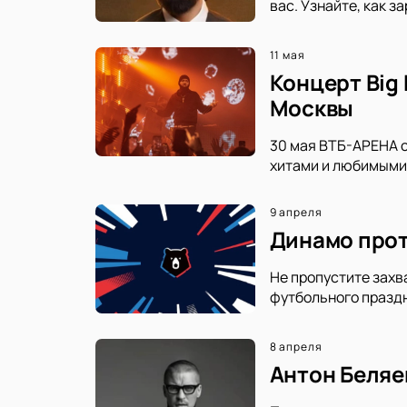
вас. Узнайте, как 
11 мая
Концерт Big 
Москвы
30 мая ВТБ-АРЕНА с
хитами и любимыми 
9 апреля
Динамо прот
Не пропустите захв
футбольного праздн
8 апреля
Антон Беляе