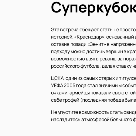
Суперкубок
Эта встреча обещает стать не просто
историей. «Краснодар», основанный в
оставив позади «Зенит» в напряженн
подходу можно достичь вершин в кра
возможностью взять реванш за пораж
российского футбола, делая ставку н
ЦСКА, один из самых старых и титулов
УЕФА 2005 года стал значимым событ
очками, армейцы показали свою стойк
себе трофей (последняя победа была 
Не упустите возможность стать свид
насладитесь атмосферой большого фу