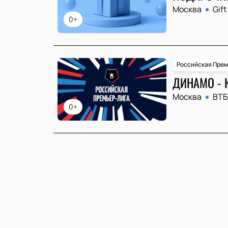
Москва
Gift
0+
Российская Прем
ДИНАМО - 
Москва
ВТБ
0+