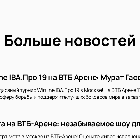
Больше новостей
ne IBA.Про 19 на ВТБ Арене: Мурат Га
иозный турнир Winline IBA.Про 19 в Москве! На ВТБ Арене 
сферу борьбы и поддержите лучших боксеров мира в захв
а на ВТБ-Арене: незабываемое шоу д
ерт Мота в Москве на ВТБ-Арене! Оцените живое исполнение