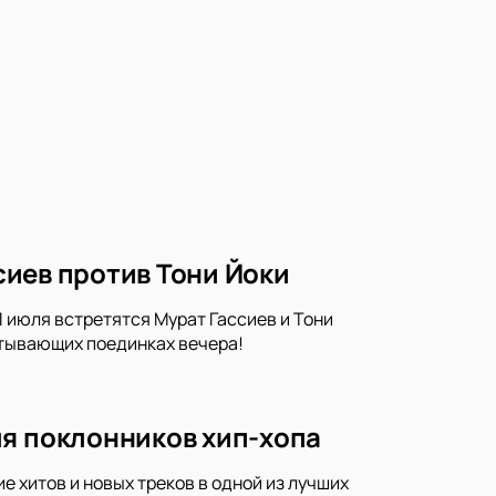
ссиев против Тони Йоки
11 июля встретятся Мурат Гассиев и Тони
атывающих поединках вечера!
ля поклонников хип-хопа
 хитов и новых треков в одной из лучших