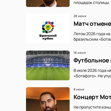
площадок столицы.
28 июня
Матч отмене
Летом 2026 года н
бразильским «Ботаф
18 июня
Футбольное 
В июле 2026 года н
«Ботафого». Не упу
8 июня
Концерт Мот
Не пропустите конц