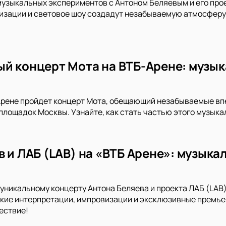
музыкальных экспериментов с Антоном Беляевым и его прое
зации и световое шоу создадут незабываемую атмосферу. 
й концерт Мота на ВТБ-Арене: музык
Арене пройдет концерт Мота, обещающий незабываемые впе
 площадок Москвы. Узнайте, как стать частью этого музыка
в и ЛАБ (LAB) на «ВТБ Арене»: музык
уникальному концерту Антона Беляева и проекта ЛАБ (LAB) 
кие интерпретации, импровизации и эксклюзивные премьер
ествие!