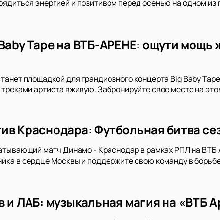
зарядиться энергией и позитивом перед осенью на одном из
Baby Tape на ВТБ-АРЕНЕ: ощути мощь 
танет площадкой для грандиозного концерта Big Baby Tape
треками артиста вживую. Забронируйте свое место на это
ив Краснодара: Футбольная битва сез
атывающий матч Динамо - Краснодар в рамках РПЛ на ВТБ 
ика в сердце Москвы и поддержите свою команду в борьбе
в и ЛАБ: музыкальная магия на «ВТБ А