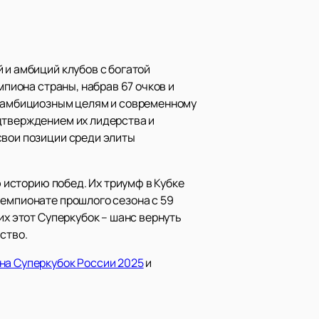
 и амбиций клубов с богатой
мпиона страны, набрав 67 очков и
ря амбициозным целям и современному
дтверждением их лидерства и
свои позиции среди элиты
ю историю побед. Их триумф в Кубке
чемпионате прошлого сезона с 59
их этот Суперкубок – шанс вернуть
ство.
на Суперкубок России 2025
и