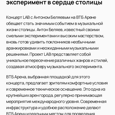
эксперимент в сердце столицы
Концерт LAB с Антоном Беляевым на ВТБ Арене
обещает стать значимым событием в музыкальной
жизни столицы. Антон Беляев, известный своими
смелыми экспериментами и высоким мастерством,
вновь готов удивить поклонников необычными
аранжировками и неожиданными музыкальными
решениями. Проект LAB представляет собой
уникальное пересечение различных жанров и стилей,
создавая атмосферу музыкального эксперимента.
ВТБ Арена, выбранная площадкой для этого
концерта, предлагает зрителям комфортные условия
и современное техническое оснащение. Это одна из
крупнейших арен города, регулярно принимающая
мероприятия международного уровня. Современная
инфраструктура и удобное расположение делают
ВТБ Арену идеальным местом для проведения