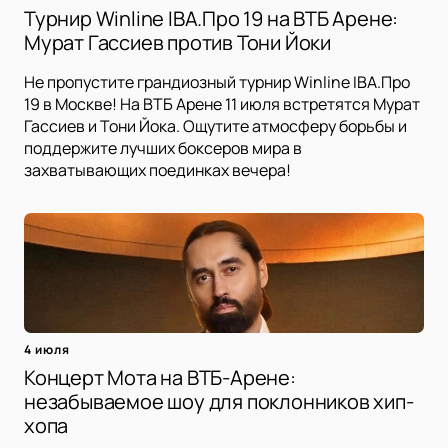
Турнир Winline IBA.Про 19 на ВТБ Арене:
Мурат Гассиев против Тони Йоки
Не пропустите грандиозный турнир Winline IBA.Про
19 в Москве! На ВТБ Арене 11 июля встретятся Мурат
Гассиев и Тони Йока. Ощутите атмосферу борьбы и
поддержите лучших боксеров мира в
захватывающих поединках вечера!
4 июля
Концерт Мота на ВТБ-Арене:
незабываемое шоу для поклонников хип-
хопа