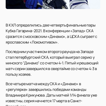
В КХЛ определились две четвертьфинальные пары
Кубка Гагарина-2021. В конференции «Запад» СКА
сразится с московским «Динамо», а ЦСКА сыграет с
ярославским «Локомотивом».
Последним участником второго раунда на Западе
стал петербургский СКА, который выиграл серию у
минского "Динамо" со счетом 4-1. Пятый и решающий
матч серии завершился в овертайме со счетом 4:3 в
пользу хозяев.
Все четыре матча между СКА и «Динамо» в
«регулярке» завершились победами команды
Владимира Крикунова. Даты матчей 1/14 финала уже
известны, серия начнется 17 марта в Санкт-