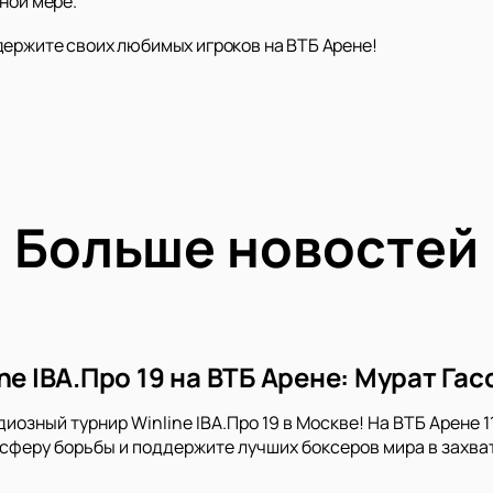
ной мере.
держите своих любимых игроков на ВТБ Арене!
Больше новостей
ne IBA.Про 19 на ВТБ Арене: Мурат Га
иозный турнир Winline IBA.Про 19 в Москве! На ВТБ Арене 
сферу борьбы и поддержите лучших боксеров мира в захв