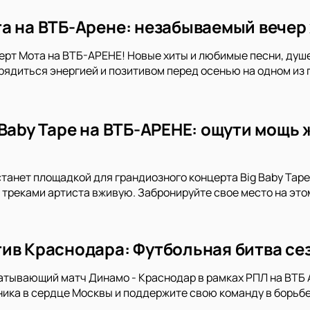
а на ВТБ-Арене: незабываемый вечер 
ерт Мота на ВТБ-АРЕНЕ! Новые хиты и любимые песни, ду
зарядиться энергией и позитивом перед осенью на одном из
Baby Tape на ВТБ-АРЕНЕ: ощути мощь 
танет площадкой для грандиозного концерта Big Baby Tape
треками артиста вживую. Забронируйте свое место на это
ив Краснодара: Футбольная битва сез
атывающий матч Динамо - Краснодар в рамках РПЛ на ВТБ 
ика в сердце Москвы и поддержите свою команду в борьбе