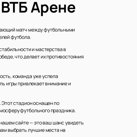
 ВТБ Арене
ывающий матч между футбольными
елей футбола.
 стабильности и мастерства в
обеде, что делает их противостояния
ость, команда уже успела
ль игры привлекает внимание и
. Этот стадион оснащен по
тмосферу футбольного праздника.
нашем сайте — это ваш шанс увидеть
вам выбрать лучшие места на