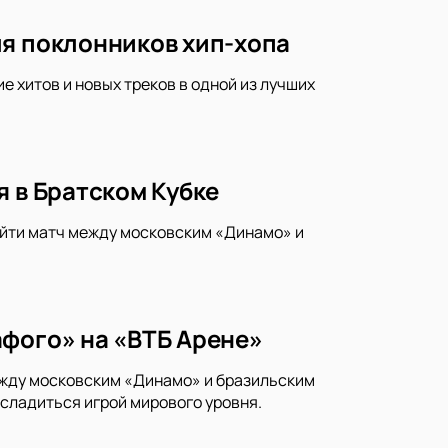
ля поклонников хип-хопа
 хитов и новых треков в одной из лучших
я в Братском Кубке
йти матч между московским «Динамо» и
афого» на «ВТБ Арене»
ежду московским «Динамо» и бразильским
асладиться игрой мирового уровня.