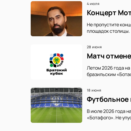
4 июля
Концерт Мот
Не пропустите конц
площадок столицы.
28 июня
Матч отмене
Летом 2026 года н
бразильским «Ботаф
18 июня
Футбольное 
В июле 2026 года н
«Ботафого». Не упу