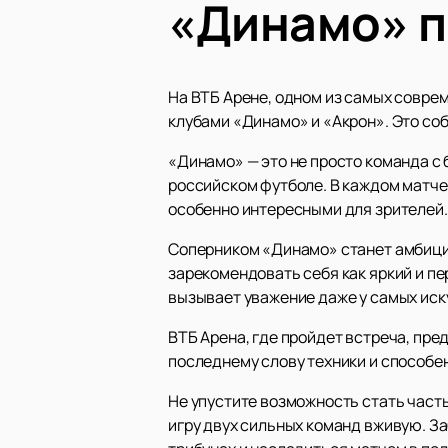
«Динамо» п
На ВТБ Арене, одном из самых совр
клубами «Динамо» и «Акрон». Это со
«Динамо» — это не просто команда с
российском футболе. В каждом матче
особенно интересными для зрителей.
Соперником «Динамо» станет амбицио
зарекомендовать себя как яркий и пе
вызывает уважение даже у самых ис
ВТБ Арена, где пройдет встреча, пр
последнему слову техники и способе
Не упустите возможность стать част
игру двух сильных команд вживую. З