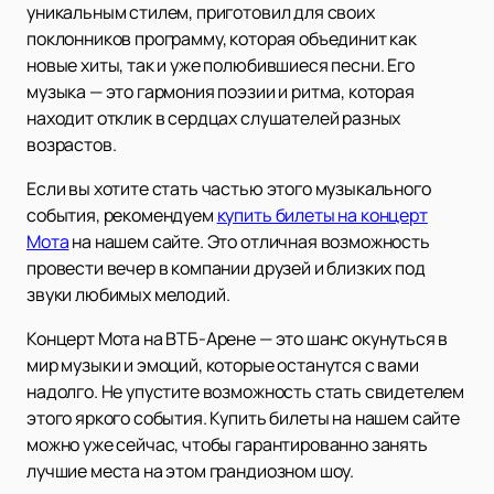
уникальным стилем, приготовил для своих
поклонников программу, которая объединит как
новые хиты, так и уже полюбившиеся песни. Его
музыка — это гармония поэзии и ритма, которая
находит отклик в сердцах слушателей разных
возрастов.
Если вы хотите стать частью этого музыкального
события, рекомендуем
купить билеты на концерт
Мота
на нашем сайте. Это отличная возможность
провести вечер в компании друзей и близких под
звуки любимых мелодий.
Концерт Мота на ВТБ-Арене — это шанс окунуться в
мир музыки и эмоций, которые останутся с вами
надолго. Не упустите возможность стать свидетелем
этого яркого события. Купить билеты на нашем сайте
можно уже сейчас, чтобы гарантированно занять
лучшие места на этом грандиозном шоу.