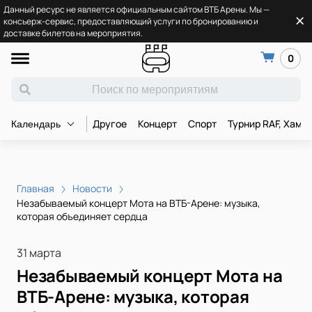
Данный ресурс не является официальным сайтом ВТБ Арены. Мы —
консьерж-сервис, предоставляющий услуги по бронированию и
доставке билетов на мероприятия.
0
Другое
Концерт
Спорт
Турнир RAF, Хамз
Календарь
Главная
Новости
Незабываемый концерт Мота на ВТБ-Арене: музыка,
которая объединяет сердца
31 марта
Незабываемый концерт Мота на
ВТБ-Арене: музыка, которая