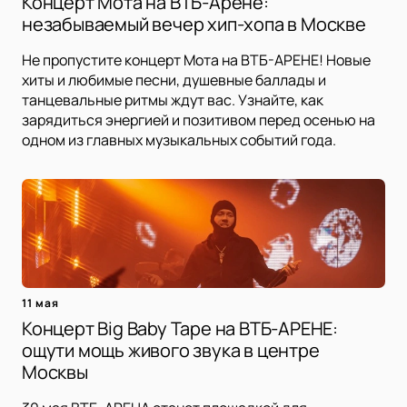
Концерт Мота на ВТБ-Арене:
незабываемый вечер хип-хопа в Москве
Не пропустите концерт Мота на ВТБ-АРЕНЕ! Новые
хиты и любимые песни, душевные баллады и
танцевальные ритмы ждут вас. Узнайте, как
зарядиться энергией и позитивом перед осенью на
одном из главных музыкальных событий года.
11 мая
Концерт Big Baby Tape на ВТБ-АРЕНЕ:
ощути мощь живого звука в центре
Москвы