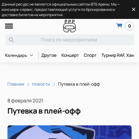
Данный ресурс не является официальным сайтом ВТБ Арены. Мы —
консьерж-сервис, предоставляющий услуги по бронированию и
доставке билетов на мероприятия.
0
Другое
Концерт
Спорт
Турнир RAF, Хамз
Календарь
Главная
Новости
Путевка в плей-офф
8 февраля 2021
Путевка в плей-офф