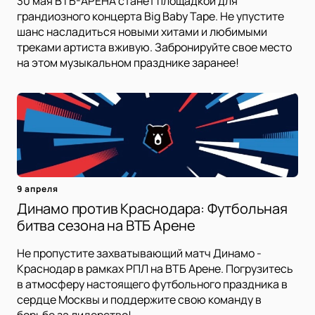
30 мая ВТБ-АРЕНА станет площадкой для
грандиозного концерта Big Baby Tape. Не упустите
шанс насладиться новыми хитами и любимыми
треками артиста вживую. Забронируйте свое место
на этом музыкальном празднике заранее!
9 апреля
Динамо против Краснодара: Футбольная
битва сезона на ВТБ Арене
Не пропустите захватывающий матч Динамо -
Краснодар в рамках РПЛ на ВТБ Арене. Погрузитесь
в атмосферу настоящего футбольного праздника в
сердце Москвы и поддержите свою команду в
борьбе за лидерство!