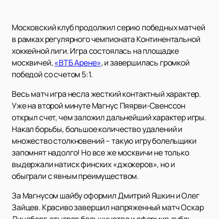
Московский клуб продолжил серию победных матчей
в рамках регулярного чемпионата Континентальной
хоккейной лиги. Игра состоялась на площадке
москвичей,
«ВТБ Арене»
, и завершилась громкой
победой со счетом 5:1.
Весь матч игра несла жесткий контактный характер.
Уже на второй минуте Магнус Пяярви-Свенссон
открыл счет, чем заложил дальнейший характер игры.
Накал борьбы, большое количество удалений и
множество столкновений – такую игру болельщики
запомнят надолго! Но все же москвичи не только
выдержали натиск финских «джокеров», но и
обыграли с явным преимуществом.
За Магнусом шайбу оформил Дмитрий Яшкин и Олег
Зайцев. Красиво завершил напряженный матч Оскар
Линдберг, отыграв большинство и оформив дубль.